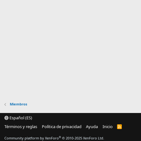
Miembros
Español (ES)
Términos y reglas
Política de privacidad
Ayuda
Inicio
R
S
S
®
Community platform by XenForo
© 2010-2025 XenForo Ltd.