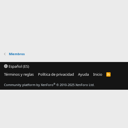
Miembros
Español (ES)
Términos y reglas
Política de privacidad
Ayuda
Inicio
R
S
S
®
Community platform by XenForo
© 2010-2025 XenForo Ltd.