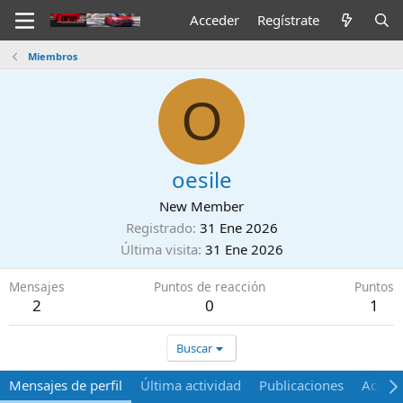
Acceder
Regístrate
Miembros
O
oesile
New Member
Registrado
31 Ene 2026
Última visita
31 Ene 2026
Mensajes
Puntos de reacción
Puntos
2
0
1
Buscar
Mensajes de perfil
Última actividad
Publicaciones
Acerca