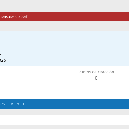
ensajes de perfil
5
025
Puntos de reacción
0
nes
Acerca