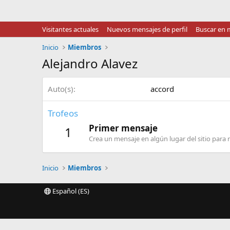
Visitantes actuales
Nuevos mensajes de perfil
Buscar en m
Inicio
Miembros
Alejandro Alavez
Auto(s)
accord
Trofeos
Primer mensaje
1
Crea un mensaje en algún lugar del sitio para r
Inicio
Miembros
Español (ES)