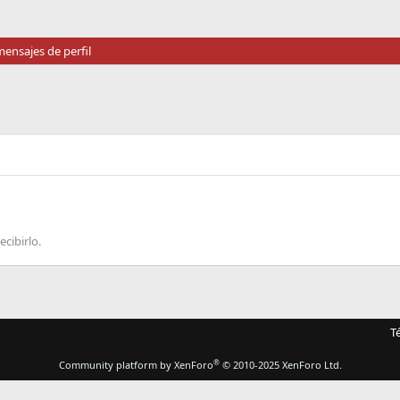
ensajes de perfil
ecibirlo.
T
®
Community platform by XenForo
© 2010-2025 XenForo Ltd.