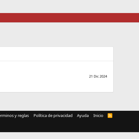
21 Dic 2024
érminos y reglas
Política de privacidad
Ayuda
Inicio
R
S
S