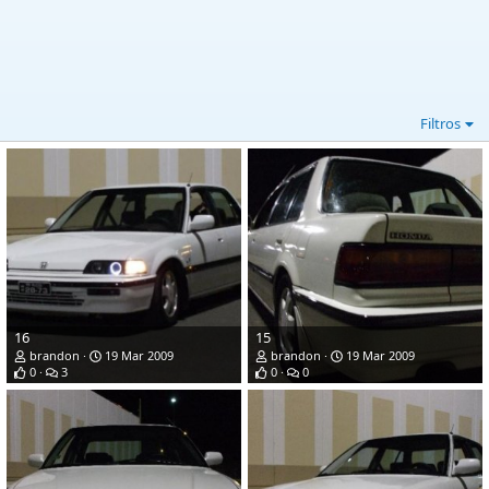
Filtros
16
15
brandon
19 Mar 2009
brandon
19 Mar 2009
0
3
0
0