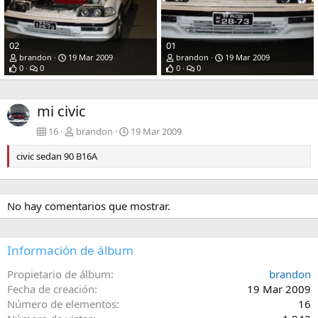
02
01
brandon
19 Mar 2009
brandon
19 Mar 2009
0
0
0
0
mi civic
16
brandon
19 Mar 2009
civic sedan 90 B16A
No hay comentarios que mostrar.
Información de álbum
Propietario de álbum
brandon
Fecha de creación
19 Mar 2009
Número de elementos
16