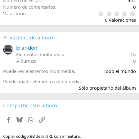
Número de vistas
1.942
Número de comentarios
0
0
Valoración
,
0 valoraciones
0
0
e
Privacidad de álbum
s
t
brandon
r
Elementos multimedia
16
e
Álbumes
0
l
l
Puede ver elementos multimedia
Todo el mundo
a
(
Puede añadir elementos multimedia
s
Sólo propietario del álbum
)
Compartir este álbum
Facebook
Bluesky
WhatsApp
Enlace
Copiar código BB de la URL con miniatura