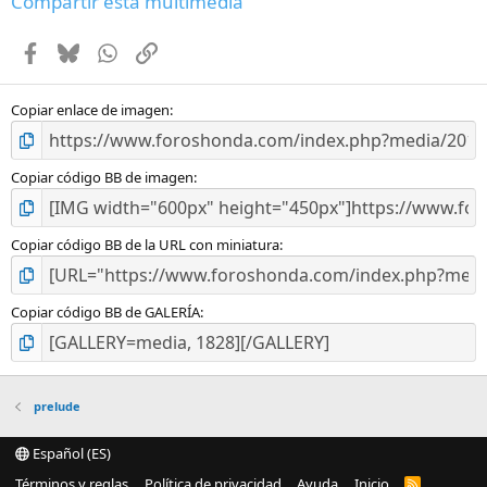
Compartir esta multimedia
s
t
Facebook
Bluesky
WhatsApp
Enlace
r
e
l
l
Copiar enlace de imagen
a
(
s
Copiar código BB de imagen
)
Copiar código BB de la URL con miniatura
Copiar código BB de GALERÍA
prelude
Español (ES)
Términos y reglas
Política de privacidad
Ayuda
Inicio
R