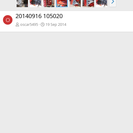
i
g
20140916 105020
.
O
oscar5495
19 Sep 2014