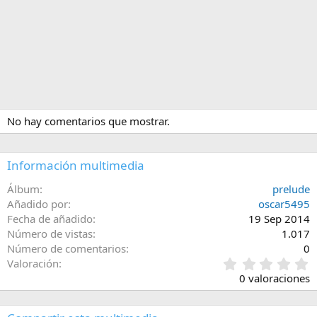
No hay comentarios que mostrar.
Información multimedia
Álbum
prelude
Añadido por
oscar5495
Fecha de añadido
19 Sep 2014
Número de vistas
1.017
Número de comentarios
0
0
Valoración
,
0 valoraciones
0
0
e