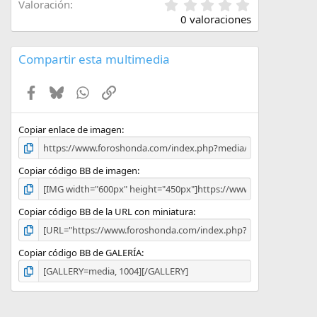
0
Valoración
,
0 valoraciones
0
0
e
Compartir esta multimedia
s
t
Facebook
Bluesky
WhatsApp
Enlace
r
e
l
l
Copiar enlace de imagen
a
(
s
Copiar código BB de imagen
)
Copiar código BB de la URL con miniatura
Copiar código BB de GALERÍA