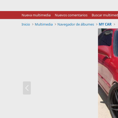
Nueva multimedia
Nuevos comentarios
Buscar multimed
Inicio
Multimedia
Navegador de álbumes
MY CAR
A
n
t
.